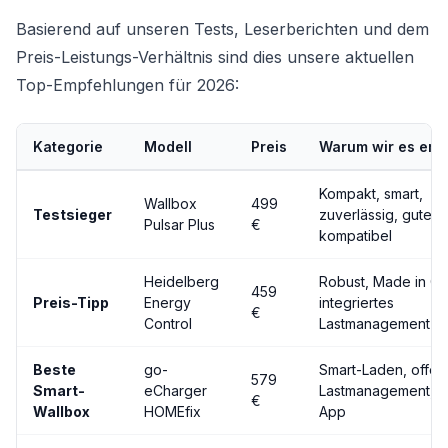
Basierend auf unseren Tests, Leserberichten und dem
Preis-Leistungs-Verhältnis sind dies unsere aktuellen
Top-Empfehlungen für 2026:
Kategorie
Modell
Preis
Warum wir es emp
Kompakt, smart,
Wallbox
499
Testsieger
zuverlässig, gute A
Pulsar Plus
€
kompatibel
Heidelberg
Robust, Made in G
459
Preis-Tipp
Energy
integriertes
€
Control
Lastmanagement
Beste
go-
Smart-Laden, offen
579
Smart-
eCharger
Lastmanagement, g
€
Wallbox
HOMEfix
App