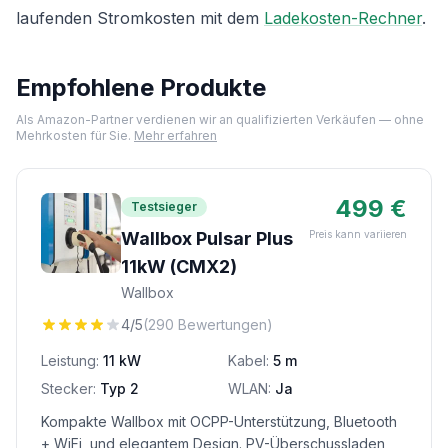
laufenden Stromkosten mit dem
Ladekosten-Rechner
.
Empfohlene Produkte
Als Amazon-Partner verdienen wir an qualifizierten Verkäufen — ohne
Mehrkosten für Sie.
Mehr erfahren
499 €
Testsieger
Wallbox Pulsar Plus
Preis kann variieren
11kW (CMX2)
Wallbox
4/5
(290 Bewertungen)
Leistung:
11 kW
Kabel:
5 m
Stecker:
Typ 2
WLAN:
Ja
Kompakte Wallbox mit OCPP-Unterstützung, Bluetooth
+ WiFi, und elegantem Design. PV-Überschussladen