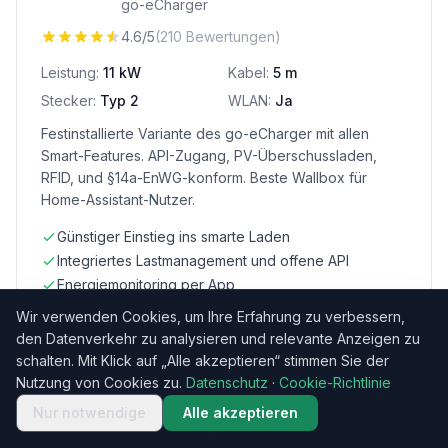
go-eCharger
4.6/5
(210 Bewertungen)
Leistung:
11 kW
Kabel:
5 m
Stecker:
Typ 2
WLAN:
Ja
Festinstallierte Variante des go-eCharger mit allen
Smart-Features. API-Zugang, PV-Überschussladen,
RFID, und §14a-EnWG-konform. Beste Wallbox für
Home-Assistant-Nutzer.
Günstiger Einstieg ins smarte Laden
Integriertes Lastmanagement und offene API
Energiemonitoring per App
Wir verwenden Cookies, um Ihre Erfahrung zu verbessern,
Preis auf Amazon.de prüfen
den Datenverkehr zu analysieren und relevante Anzeigen zu
Bezahlter Link
schalten. Mit Klick auf „Alle akzeptieren“ stimmen Sie der
Nutzung von Cookies zu.
Datenschutz
·
Cookie-Richtlinie
Nur notwendige
Alle akzeptieren