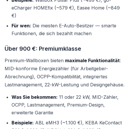
Beispiele:
Wallbox Pulsar Plus (~499 €), go-
eCharger HOMEfix (~579 €), Easee Home (~849
€)
Für wen:
Die meisten E-Auto-Besitzer — smarte
Funktionen, die sich bezahlt machen
Über 900 €: Premiumklasse
Premium-Wallboxen bieten
maximale Funktionalität
:
MID-konforme Energiezähler (für Arbeitgeber-
Abrechnung), OCPP-Kompatibilität, integriertes
Lastmanagement, 22-kW-Leistung und Designgehäuse.
Was Sie bekommen:
11 oder 22 kW, MID-Zähler,
OCPP, Lastmanagement, Premium-Design,
erweiterte Garantie
Beispiele:
ABL eMH3 (~1.100 €), KEBA KeContact