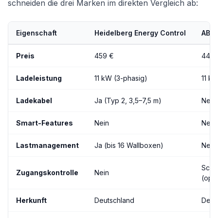
schneiden die drei Marken im direkten Vergleich ab:
Eigenschaft
Heidelberg Energy Control
ABL 
Preis
459 €
449 
Ladeleistung
11 kW (3-phasig)
11 k
Ladekabel
Ja (Typ 2, 3,5–7,5 m)
Nein
Smart-Features
Nein
Nein
Lastmanagement
Ja (bis 16 Wallboxen)
Nein
Schlü
Zugangskontrolle
Nein
(opti
Herkunft
Deutschland
Deut