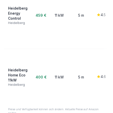
Heidelberg
Energy
4.5
459 €
11 kW
5 m
Control
Heidelberg
Heidelberg
Home Eco
4.6
400 €
11 kW
5 m
11kW
Heidelberg
Preise und Verfügbarkeit können sich ändern. Aktuelle Preise auf Amazon