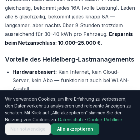
gleichzeitig, bekommt jedes 16A (volle Leistung). Laden
alle 8 gleichzeitig, bekommt jedes knapp 8A —
langsamer, aber nachts über 8 Stunden trotzdem
ausreichend für 30–40 kWh pro Fahrzeug.
Ersparnis
beim Netzanschluss: 10.000–25.000 €.
Vorteile des Heidelberg-Lastmanagements
Hardwarebasiert:
Kein Internet, kein Cloud-
Server, kein Abo — funktioniert auch bei WLAN-
Ausfall
Wir verwenden Cookies, um Ihre Erfahrung zu verbessern,
Einfache Verkabelung:
Nur ein zusätzliches
den Datenverkehr zu analysieren und relevante Anzeigen zu
Buskabel zwischen den Wallboxen
schalten. Mit Klick auf „Alle akzeptieren“ stimmen Sie der
Skalierbar:
Von 2 bis 16 Wallboxen jederzeit
Nutzung von Cookies zu.
Datenschutz
·
Cookie-Richtlinie
erweiterbar
Nur notwendige
Alle akzeptieren
Keine Folgekosten:
Einmal installiert, läuft es ohne