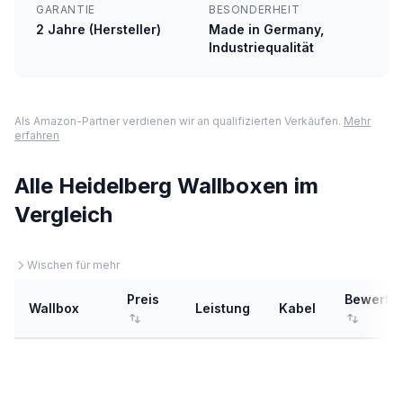
GARANTIE
BESONDERHEIT
2 Jahre (Hersteller)
Made in Germany,
Industriequalität
Als Amazon-Partner verdienen wir an qualifizierten Verkäufen.
Mehr
erfahren
Alle Heidelberg Wallboxen im
Vergleich
Wischen für mehr
Preis
Bewertu
Wallbox
Leistung
Kabel