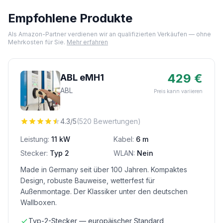
Empfohlene Produkte
Als Amazon-Partner verdienen wir an qualifizierten Verkäufen — ohne
Mehrkosten für Sie.
Mehr erfahren
429 €
ABL eMH1
ABL
Preis kann variieren
4.3/5
(520 Bewertungen)
Leistung:
11 kW
Kabel:
6 m
Stecker:
Typ 2
WLAN:
Nein
Made in Germany seit über 100 Jahren. Kompaktes
Design, robuste Bauweise, wetterfest für
Außenmontage. Der Klassiker unter den deutschen
Wallboxen.
Typ-2-Stecker — europäischer Standard