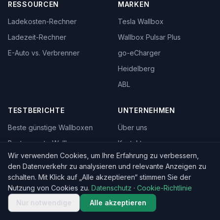
RESSOURCEN
MARKEN
Ladekosten-Rechner
Tesla Wallbox
Ladezeit-Rechner
Wallbox Pulsar Plus
E-Auto vs. Verbrenner
go-eCharger
Heidelberg
ABL
TESTBERICHTE
UNTERNEHMEN
Beste günstige Wallboxen
Über uns
Beste smarte Wallboxen
Kontakt
Wir verwenden Cookies, um Ihre Erfahrung zu verbessern,
Beste Wallbox unter 500€
Datenschutz
den Datenverkehr zu analysieren und relevante Anzeigen zu
Beste mobile Wallbox
Affiliate-Hinweis
schalten. Mit Klick auf „Alle akzeptieren“ stimmen Sie der
Nutzung von Cookies zu.
Datenschutz
·
Cookie-Richtlinie
Wallbox Vergleich
Nur notwendige
Alle akzeptieren